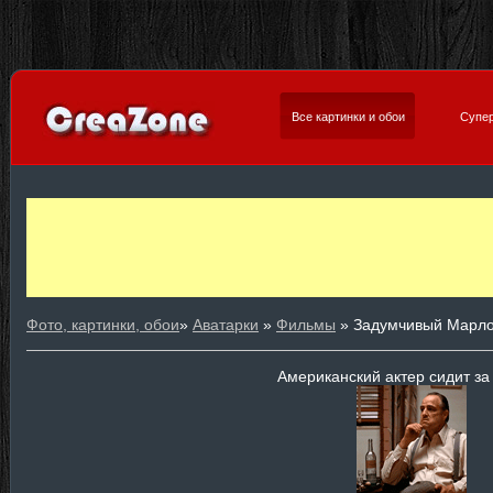
Все картинки и обои
Супер
Фото, картинки, обои
»
Аватарки
»
Фильмы
» Задумчивый Марло
Американский актер сидит за