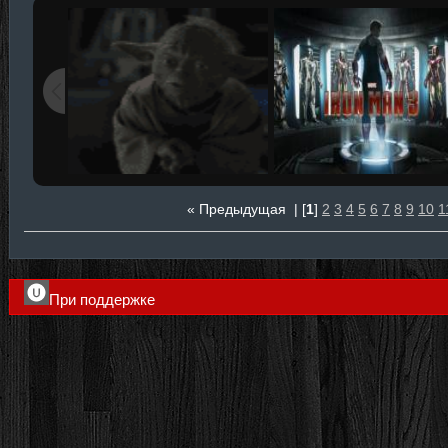
« Предыдущая
| [
1
]
2
3
4
5
6
7
8
9
10
1
При поддержке