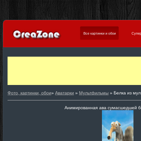
Все картинки и обои
Супер
Фото, картинки, обои
»
Аватарки
»
Мультфильмы
» Белка из му
Анимированная ава сумасшедшей б