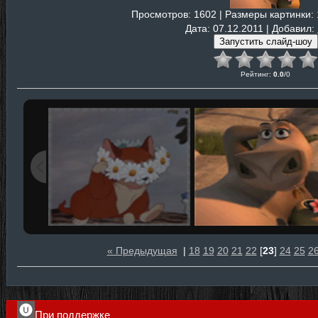
Просмотров
: 1602 |
Размеры картинки
:
Дата
: 07.12.2011 |
Добавил
:
Рейтинг
:
0.0
/
0
« Предыдущая
|
18
19
20
21
22
[
23
]
24
25
2
При поддержке