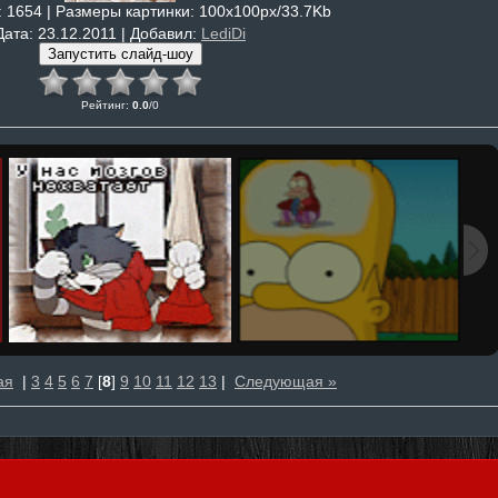
: 1654 |
Размеры картинки
: 100x100px/33.7Kb
Дата
: 23.12.2011 |
Добавил
:
LediDi
Рейтинг
:
0.0
/
0
ая
|
3
4
5
6
7
[
8
]
9
10
11
12
13
|
Следующая »