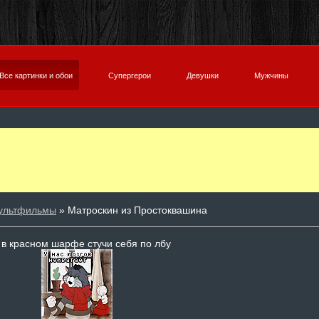
Все картинки и обои
Супергерои
Девушки
Мужчины
ультфильмы
» Матроскин из Простоквашина
 в красном шарфе стучи себя по лбу