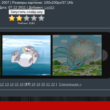
: 2007 |
Размеры картинки
: 100x100px/37.1Kb
Дата
: 07.12.2011 |
Добавил
:
LediDi
Рейтинг
:
2.0
/
1
12
13
14
15
16
[
17
]
18
19
20
21
22
|
Следующая »