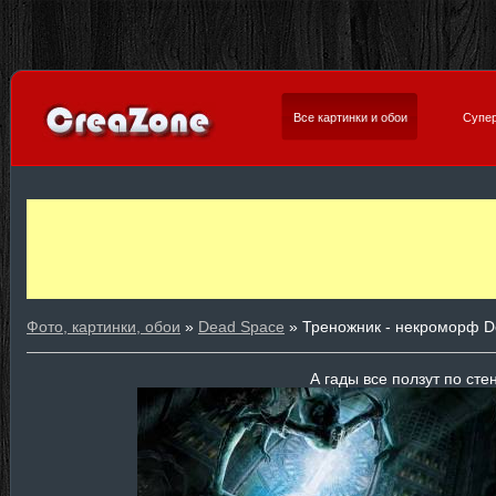
Все картинки и обои
Супер
Фото, картинки, обои
»
Dead Space
» Треножник - некроморф D
А гады все ползут по сте