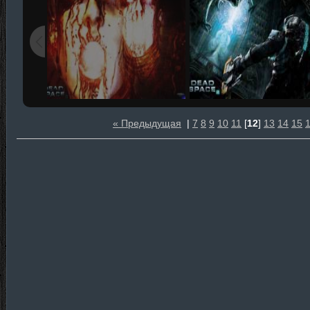
« Предыдущая
|
7
8
9
10
11
[
12
]
13
14
15