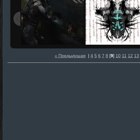
« Предыдущая
|
4
5
6
7
8
[
9
]
10
11
12
13