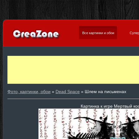
Все картинки и обои
Супер
Фото, картинки, обои
»
Dead Space
» Шлем на письменах
Картинка к игре Мертвый ко