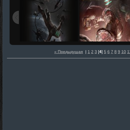
« Предыдущая
|
1
2
3
[
4
]
5
6
7
8
9
10
1