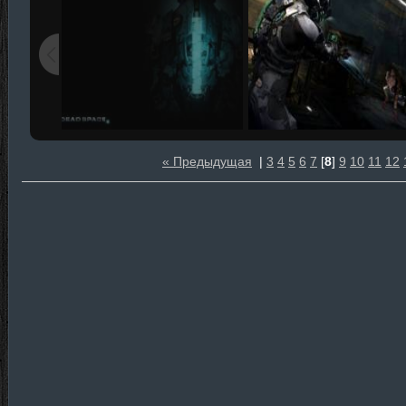
« Предыдущая
|
3
4
5
6
7
[
8
]
9
10
11
12