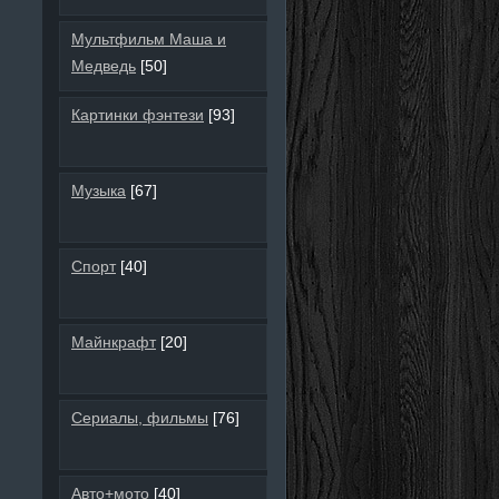
Мультфильм Маша и
Медведь
[50]
Картинки фэнтези
[93]
Музыка
[67]
Спорт
[40]
Майнкрафт
[20]
Сериалы, фильмы
[76]
Авто+мото
[40]