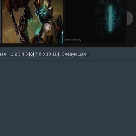
щая
|
1
2
3
4
5
[
6
]
7
8
9
10
11
|
Следующая »