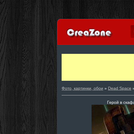
Фото, картинки, обои
»
Dead Space
»
Герой в скаф