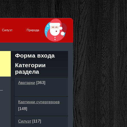
Силуэт
Природа
Форма входа
Категории
раздела
Аватарки
[363]
Картинки супергероев
[148]
Силуэт
[117]