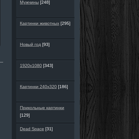
Мужчины
[248]
Картинки животных
[295]
Новый год
[93]
1920х1080
[343]
Картинки 240х320
[186]
Прикольные картинки
[129]
Dead Space
[31]