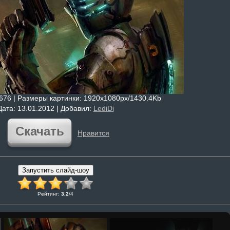
5676 |
Размеры картинки
: 1920x1080px/1430.4Kb
Дата
: 13.01.2012 |
Добавил
:
LediDi
Скачать
Нравится
Рейтинг
:
3.2
/
4