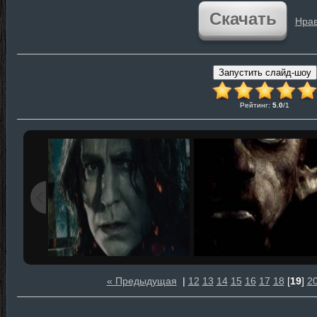
Скачать
Нрав
Рейтинг
:
5.0
/
1
« Предыдущая
|
12
13
14
15
16
17
18
[
19
]
2