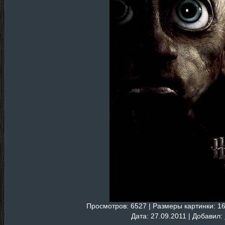
Просмотров
: 6527 |
Размеры картинки
: 1
Дата
: 27.09.2011 |
Добавил
: