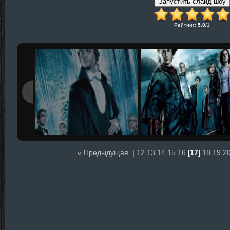
Рейтинг
:
5.0
/
1
« Предыдущая
|
12
13
14
15
16
[
17
]
18
19
2