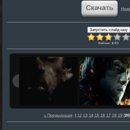
Скачать
Нрав
Рейтинг
:
2.7
/
3
« Предыдущая
|
12
13
14
15
16
17
18
19
[
20