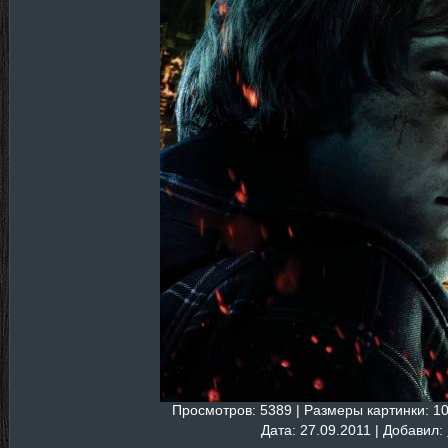
Просмотров
: 5389 |
Размеры картинки
: 1
Дата
: 27.09.2011 |
Добавил
: