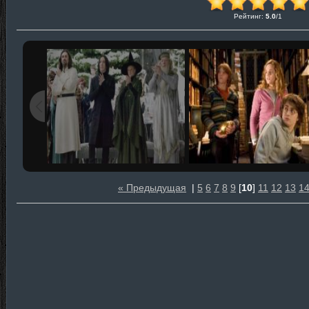
Рейтинг
:
5.0
/
1
« Предыдущая
|
5
6
7
8
9
[
10
]
11
12
13
1