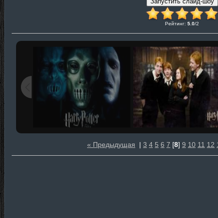
Рейтинг
:
5.0
/
2
« Предыдущая
|
3
4
5
6
7
[
8
]
9
10
11
12