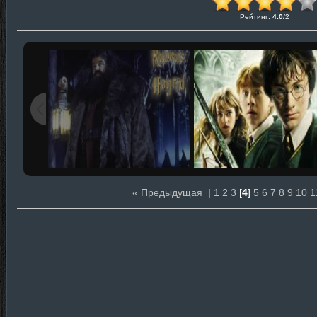
Рейтинг
:
4.0
/
2
« Предыдущая
|
1
2
3
[
4
]
5
6
7
8
9
10
1