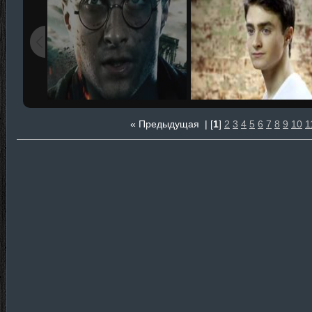
« Предыдущая
| [
1
]
2
3
4
5
6
7
8
9
10
1