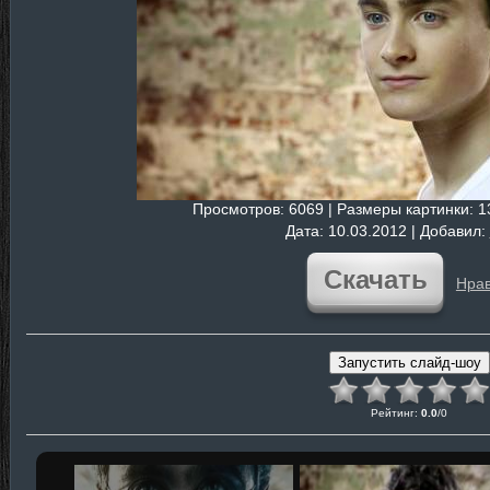
Просмотров
: 6069 |
Размеры картинки
: 
Дата
: 10.03.2012 |
Добавил
:
Скачать
Нрав
Рейтинг
:
0.0
/
0