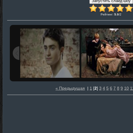
Рейтинг
:
5.0
/
2
« Предыдущая
|
1
[
2
]
3
4
5
6
7
8
9
10
1