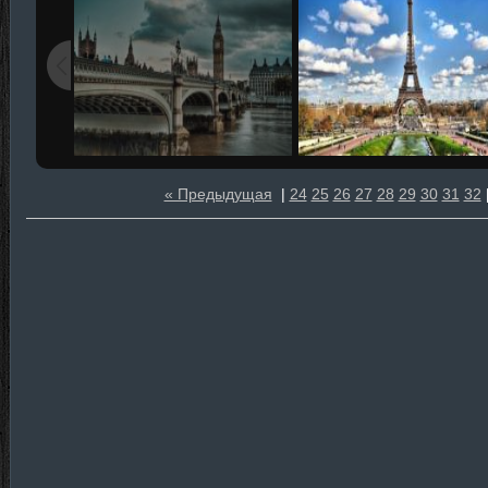
« Предыдущая
|
24
25
26
27
28
29
30
31
32