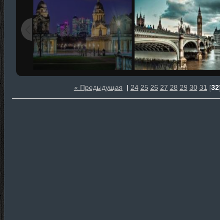
« Предыдущая
|
24
25
26
27
28
29
30
31
[
32