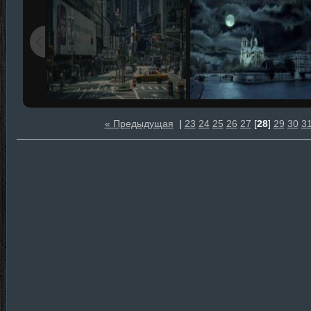
« Предыдущая
|
23
24
25
26
27
[
28
]
29
30
3