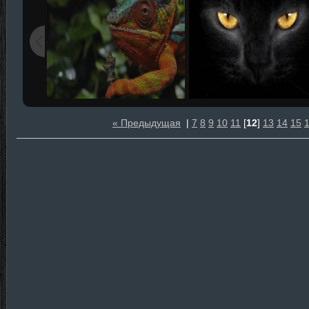
« Предыдущая
|
7
8
9
10
11
[
12
]
13
14
15