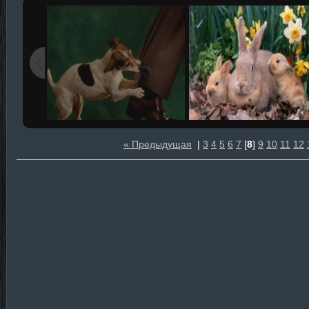
« Предыдущая
|
3
4
5
6
7
[
8
]
9
10
11
12