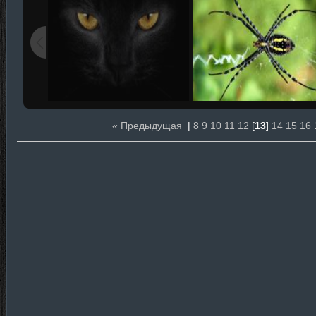
« Предыдущая
|
8
9
10
11
12
[
13
]
14
15
16