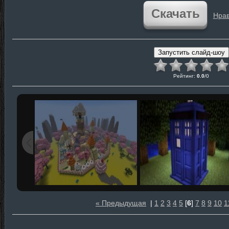
Скачать
Нрав
Рейтинг
:
0.0
/
0
« Предыдущая
|
1
2
3
4
5
[
6
]
7
8
9
10
1