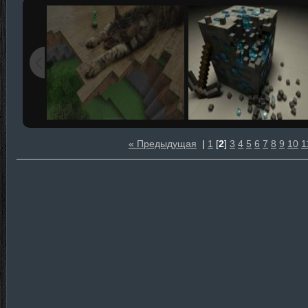
« Предыдущая
|
1
[
2
]
3
4
5
6
7
8
9
10
1