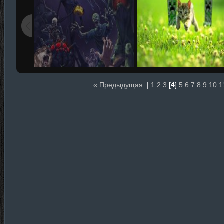
« Предыдущая
|
1
2
3
[
4
]
5
6
7
8
9
10
1