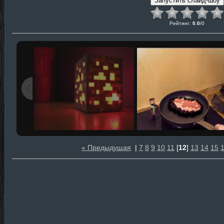
Рейтинг
:
0.0
/
0
« Предыдущая
|
7
8
9
10
11
[
12
]
13
14
15