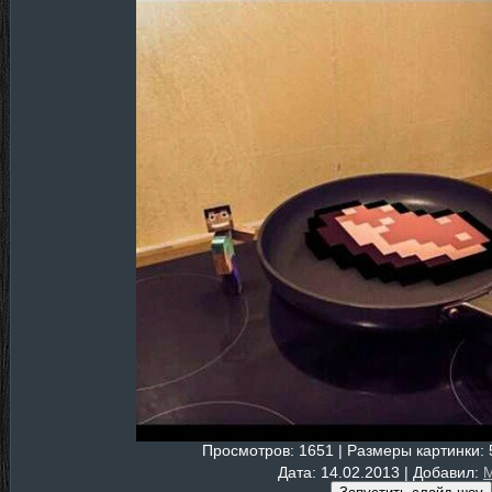
Просмотров
: 1651 |
Размеры картинки
:
Дата
: 14.02.2013 |
Добавил
:
M