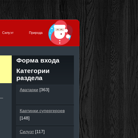
Силуэт
Природа
Форма входа
Категории
раздела
Аватарки
[363]
Картинки супергероев
[148]
Силуэт
[117]