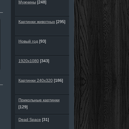
Мужчины
[248]
Картинки животных
[295]
Новый год
[93]
1920х1080
[343]
Картинки 240х320
[186]
Прикольные картинки
[129]
Dead Space
[31]