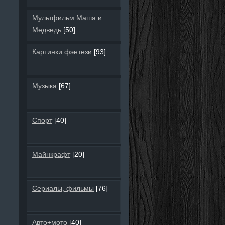
Мультфильм Маша и
Медведь
[50]
Картинки фэнтези
[93]
Музыка
[67]
Спорт
[40]
Майнкрафт
[20]
Сериалы, фильмы
[76]
Авто+мото
[40]