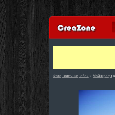
Фото, картинки, обои
»
Майнкрафт
»