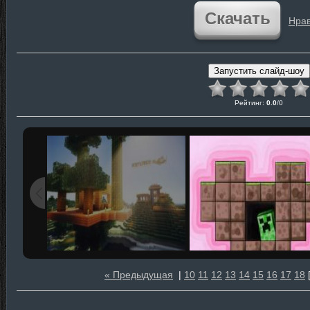
Скачать
Нрав
Рейтинг
:
0.0
/
0
« Предыдущая
|
10
11
12
13
14
15
16
17
18