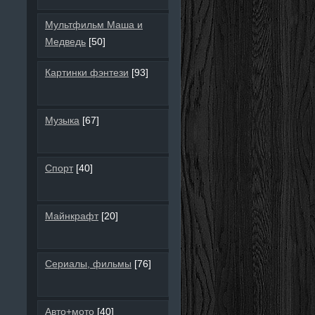
Мультфильм Маша и
Медведь
[50]
Картинки фэнтези
[93]
Музыка
[67]
Спорт
[40]
Майнкрафт
[20]
Сериалы, фильмы
[76]
Авто+мото
[40]