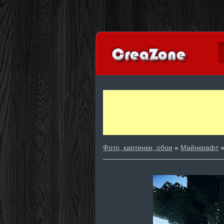
Фото, картинки, обои
»
Майнкрафт
»