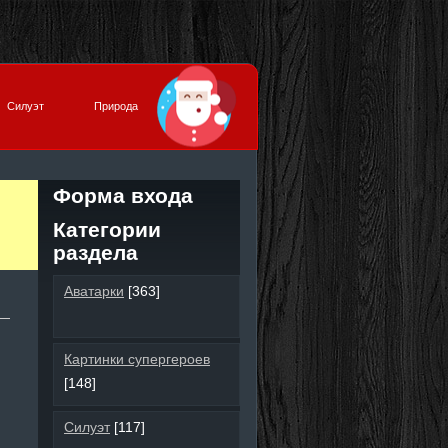
Силуэт
Природа
Форма входа
Категории
раздела
Аватарки
[363]
Картинки супергероев
[148]
Силуэт
[117]