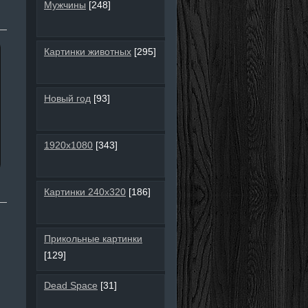
Мужчины
[248]
Картинки животных
[295]
Новый год
[93]
1920х1080
[343]
Картинки 240х320
[186]
Прикольные картинки
[129]
Dead Space
[31]