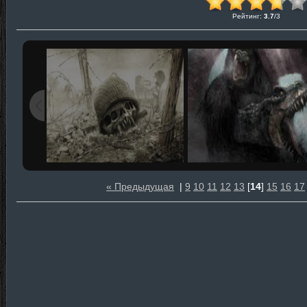
Рейтинг
:
3.7
/
3
« Предыдущая
|
9
10
11
12
13
[
14
]
15
16
17