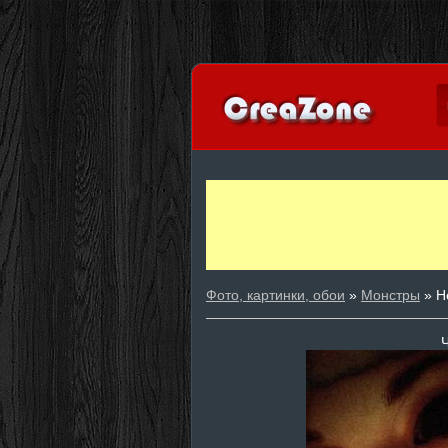
Фото, картинки, обои
»
Монстры
» Н