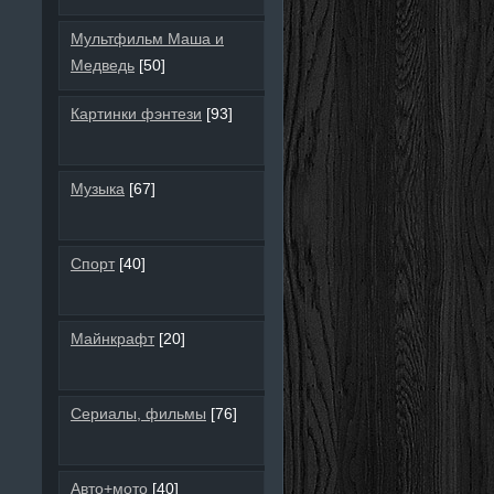
Мультфильм Маша и
Медведь
[50]
Картинки фэнтези
[93]
Музыка
[67]
Спорт
[40]
Майнкрафт
[20]
Сериалы, фильмы
[76]
Авто+мото
[40]