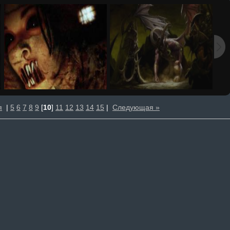
я
|
5
6
7
8
9
[
10
]
11
12
13
14
15
|
Следующая »