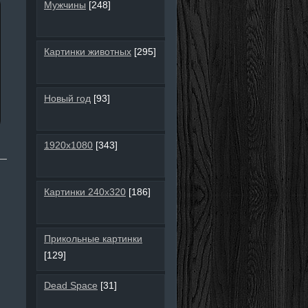
Мужчины
[248]
Картинки животных
[295]
Новый год
[93]
1920х1080
[343]
Картинки 240х320
[186]
Прикольные картинки
[129]
Dead Space
[31]