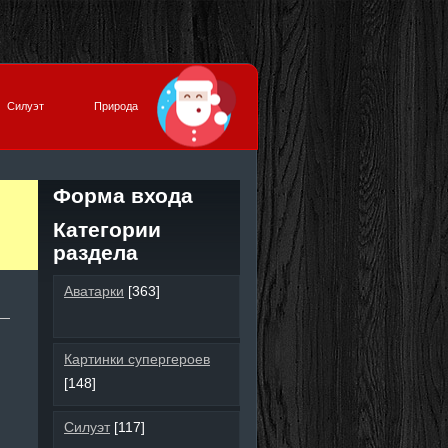
Силуэт
Природа
Форма входа
Категории
раздела
Аватарки
[363]
Картинки супергероев
[148]
Силуэт
[117]