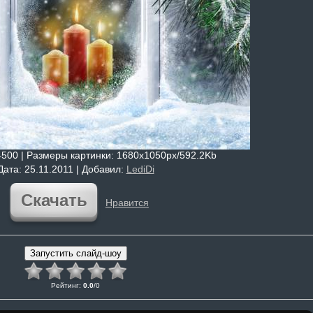
4500 |
Размеры картинки
: 1680x1050px/592.2Kb
Дата
: 25.11.2011 |
Добавил
:
LediDi
Скачать
Нравится
Рейтинг
:
0.0
/
0