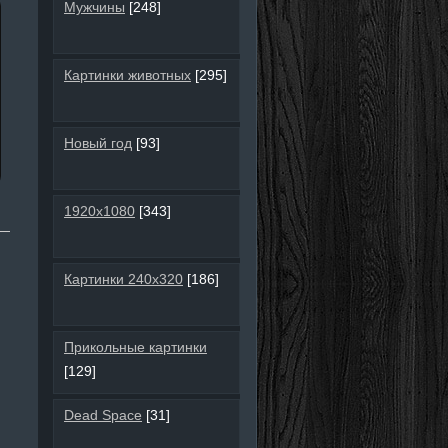
Мужчины
[248]
Картинки животных
[295]
Новый год
[93]
1920х1080
[343]
Картинки 240х320
[186]
Прикольные картинки
[129]
Dead Space
[31]