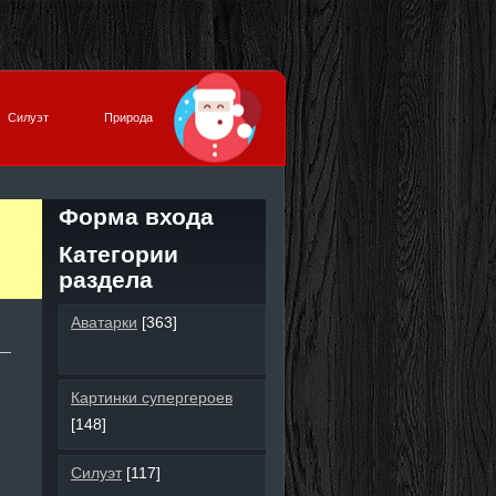
Силуэт
Природа
Форма входа
Категории
раздела
Аватарки
[363]
Картинки супергероев
[148]
Силуэт
[117]