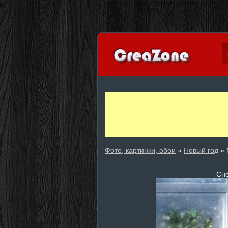
Фото, картинки, обои
»
Новый год
» 
Сне