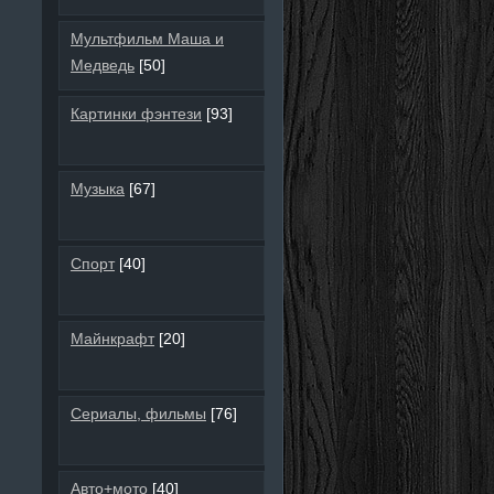
Мультфильм Маша и
Медведь
[50]
Картинки фэнтези
[93]
Музыка
[67]
Спорт
[40]
Майнкрафт
[20]
Сериалы, фильмы
[76]
Авто+мото
[40]