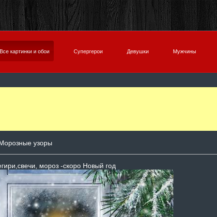
Все картинки и обои
Супергерои
Девушки
Мужчины
Морозные узоры
гири,свечи, мороз -скоро Новый год