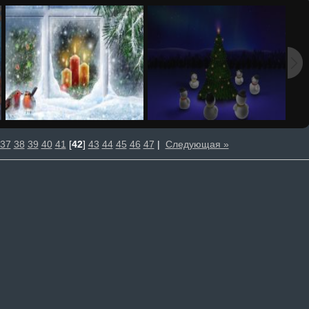
37
38
39
40
41
[
42
]
43
44
45
46
47
|
Следующая »