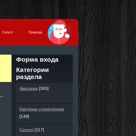
Силуэт
Природа
Форма входа
Категории
раздела
Аватарки
[363]
Картинки супергероев
[148]
Силуэт
[117]