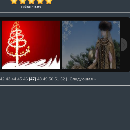
Рейтинг
:
5.0
/
1
42
43
44
45
46
[
47
]
48
49
50
51
52
|
Следующая »