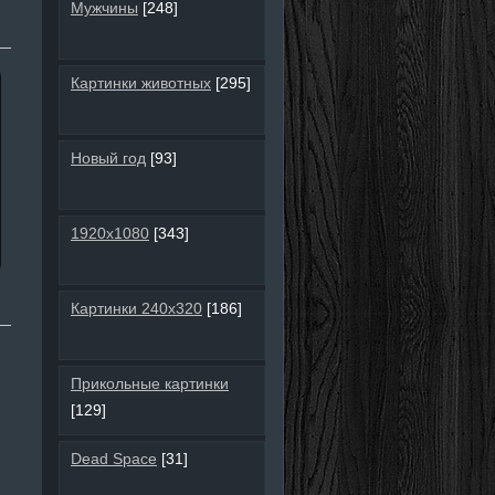
Мужчины
[248]
Картинки животных
[295]
Новый год
[93]
1920х1080
[343]
Картинки 240х320
[186]
Прикольные картинки
[129]
Dead Space
[31]