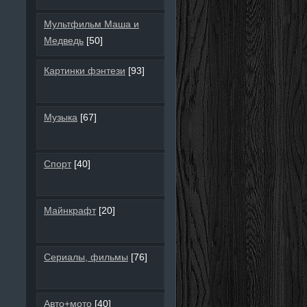
Мультфильм Маша и
Медведь
[50]
Картинки фэнтези
[93]
Музыка
[67]
Спорт
[40]
Майнкрафт
[20]
Сериалы, фильмы
[76]
Авто+мото
[40]