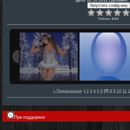
Дата
: 22.12.2011 |
Добавил
:
Рейтинг
:
0.0
/
0
« Предыдущая
|
2
3
4
5
6
[
7
]
8
9
10
11
При поддержке