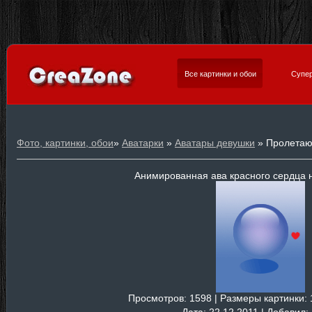
Все картинки и обои
Супер
Фото, картинки, обои
»
Аватарки
»
Аватары девушки
» Пролетаю
Анимированная ава красного сердца 
Просмотров
: 1598 |
Размеры картинки
: