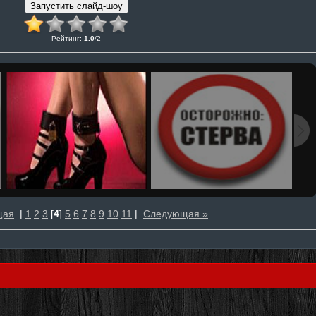
Рейтинг
:
1.0
/
2
щая
|
1
2
3
[
4
]
5
6
7
8
9
10
11
|
Следующая »