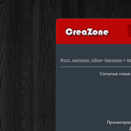
Фото, картинки, обои
»
Аватарки
»
А
Согнутые голые
Просмотров