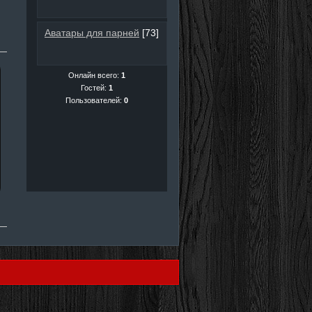
Аватары для парней
[73]
Онлайн всего:
1
Гостей:
1
Пользователей:
0