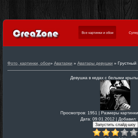
Все картинки и обои
Супер
Фото, картинки, обои
»
Аватарки
»
Аватары девушки
» Грустный 
Девушка в кедах с белыми крыль
Просмотров
: 1951 |
Размеры картинк
Дата
: 09.01.2012 |
Добавил
: