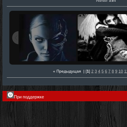
Рейтинг
:
3.0
/
4
« Предыдущая
| [
1
]
2
3
4
5
6
7
8
9
10
1
При поддержке