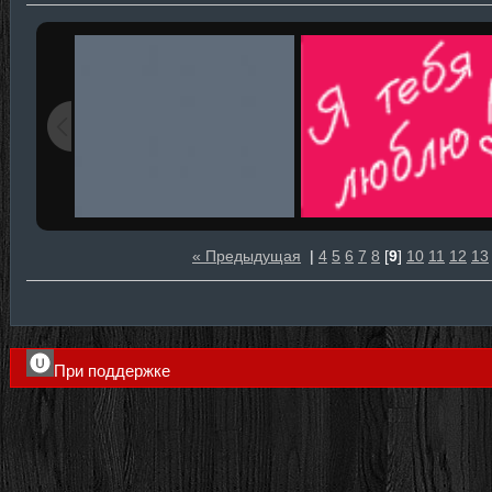
« Предыдущая
|
4
5
6
7
8
[
9
]
10
11
12
13
При поддержке