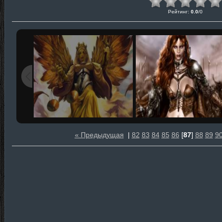
Рейтинг
:
0.0
/
0
« Предыдущая
|
82
83
84
85
86
[
87
]
88
89
9