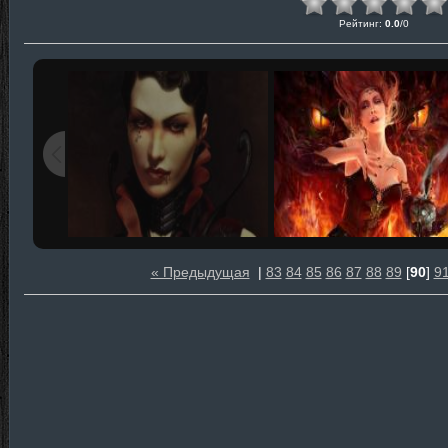
Рейтинг
:
0.0
/
0
« Предыдущая
|
83
84
85
86
87
88
89
[
90
]
9