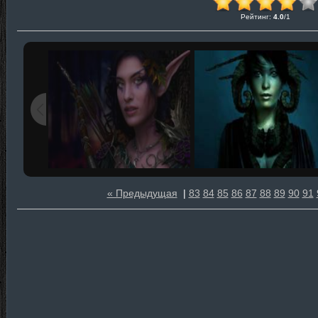
Рейтинг
:
4.0
/
1
« Предыдущая
|
83
84
85
86
87
88
89
90
91