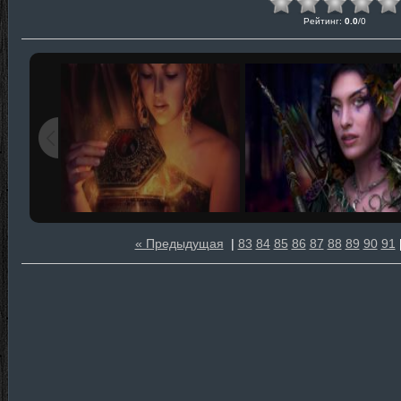
Рейтинг
:
0.0
/
0
« Предыдущая
|
83
84
85
86
87
88
89
90
91