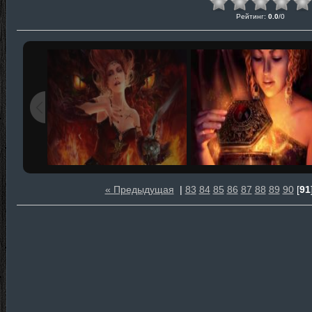
Рейтинг
:
0.0
/
0
« Предыдущая
|
83
84
85
86
87
88
89
90
[
91