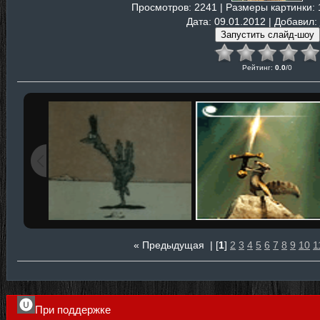
Просмотров
: 2241 |
Размеры картинки
:
Дата
: 09.01.2012 |
Добавил
:
Рейтинг
:
0.0
/
0
« Предыдущая
| [
1
]
2
3
4
5
6
7
8
9
10
1
При поддержке