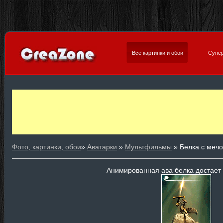
Все картинки и обои
Супер
Фото, картинки, обои
»
Аватарки
»
Мультфильмы
» Белка с меч
Анимированная ава белка достает 