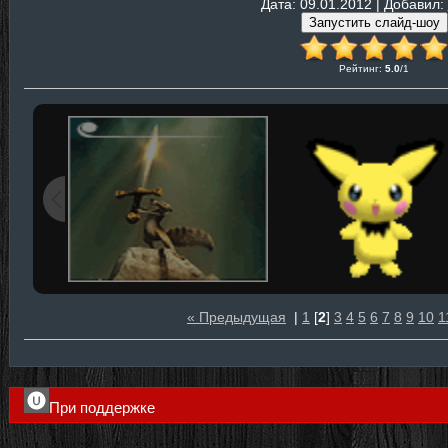
Дата
: 09.01.2012 |
Добавил
:
Рейтинг
:
5.0
/
1
« Предыдущая
|
1
[
2
]
3
4
5
6
7
8
9
10
1
При поддержке