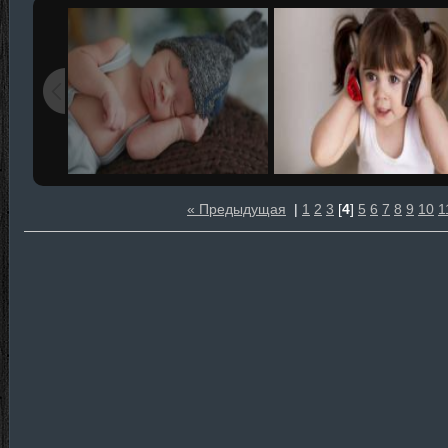
« Предыдущая
|
1
2
3
[
4
]
5
6
7
8
9
10
1