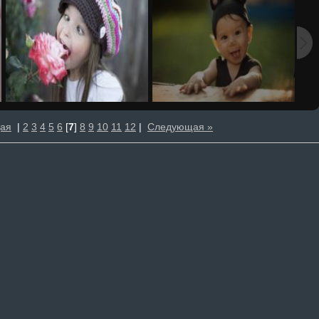
ая
|
2
3
4
5
6
[
7
]
8
9
10
11
12
|
Следующая »