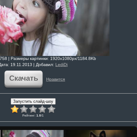
4758 |
Размеры картинки
: 1920x1080px/1184.8Kb
Дата
: 19.11.2013 |
Добавил
:
LediDi
Скачать
Нравится
Рейтинг
:
1.0
/
1