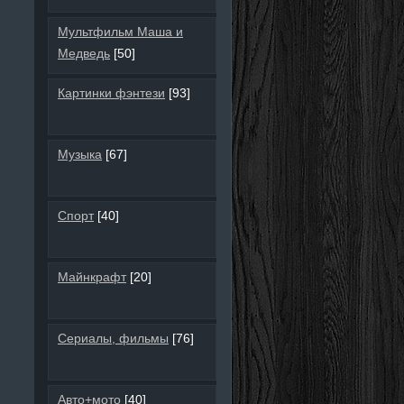
Мультфильм Маша и
Медведь
[50]
Картинки фэнтези
[93]
Музыка
[67]
Спорт
[40]
Майнкрафт
[20]
Сериалы, фильмы
[76]
Авто+мото
[40]