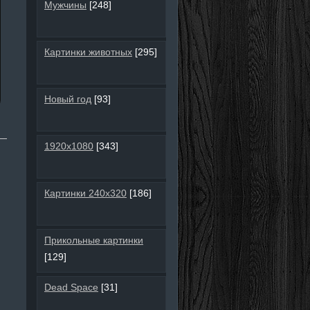
Мужчины
[248]
Картинки животных
[295]
Новый год
[93]
1920х1080
[343]
Картинки 240х320
[186]
Прикольные картинки
[129]
Dead Space
[31]