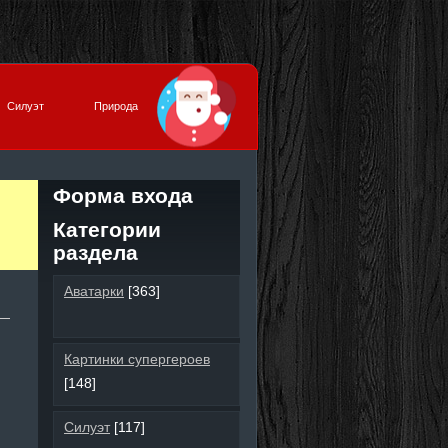
Силуэт
Природа
Форма входа
Категории
раздела
Аватарки
[363]
Картинки супергероев
[148]
Силуэт
[117]