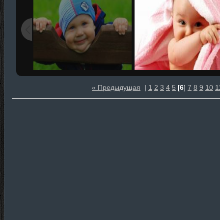
« Предыдущая
|
1
2
3
4
5
[
6
]
7
8
9
10
1